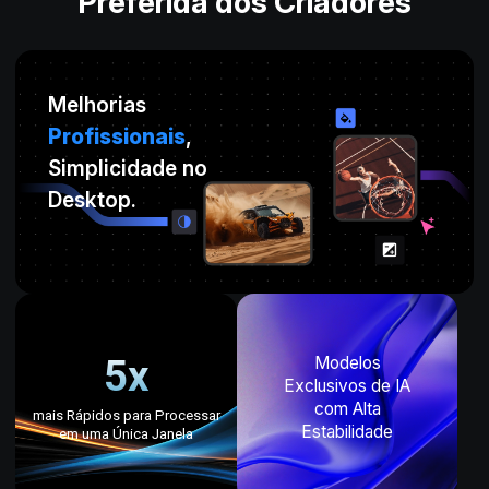
Preferida dos Criadores
Melhorias
Profissionais
,
Simplicidade no
Desktop.
5x
Modelos
Exclusivos de IA
com Alta
mais Rápidos para Processar
Estabilidade
em uma Única Janela